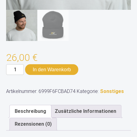
26,00
€
AirWürttemberg-
In den Warenkorb
Umschlagmütze
Menge
Artikelnummer:
6999F6FCBAD74
Kategorie:
Sonstiges
Beschreibung
Zusätzliche Informationen
Rezensionen (0)